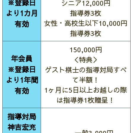
※登録日
シニア12,000円
より1カ月
指導券3枚
女性・高校生以下10,000円
有効
指導券3枚
150,000円
年会員
＜特典＞
※登録日
ゲスト棋士の指導対局すべ
より1年間
て半額！
1ヶ月に5日以上お越しの際
有効
は指導券1枚贈呈！
指導対局
神吉宏充
一般3,000円