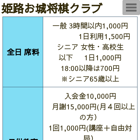
姫路お城将棋クラブ
T
o
g
g
一般 3時間以内1,000円
l
e
1日利用1,500円
n
a
v
シニア 女性・高校生
i
全日 席料
g
以下 1日1,000円
a
t
18:00以降は700円
i
o
※シニア65歳以上
n
入会金10,000円
月謝15,000円(月４回以上
の方）
1回1,000円(講座＋自由対
局）