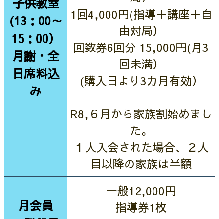
子供教室
1回4,000円(指導＋講座＋自
(13：00～
由対局）
15：00）
回数券6回分 15,000円(月3
月謝・全
回未満）
日席料込
(購入日より3カ月有効）
み
R8,６月から家族割始めまし
た。
１人入会された場合、２人
目以降の家族は半額
一般12,000円
月会員
指導券1枚